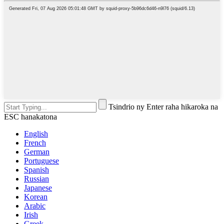
Tsindrio ny Enter raha hikaroka na
ESC hanakatona
English
French
German
Portuguese
Spanish
Russian
Japanese
Korean
Arabic
Irish
Greek