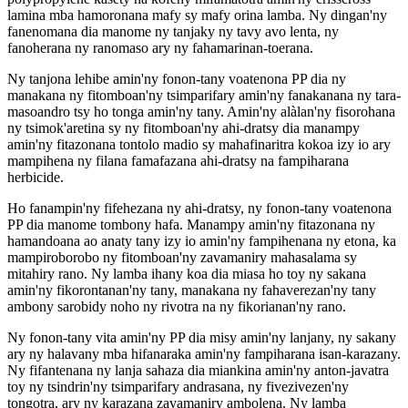
lamina mba hamoronana mafy sy mafy orina lamba. Ny dingan'ny
fanenomana dia manome ny tanjaky ny tavy avo lenta, ny
fanoherana ny ranomaso ary ny fahamarinan-toerana.
Ny tanjona lehibe amin'ny fonon-tany voatenona PP dia ny
manakana ny fitomboan'ny tsimparifary amin'ny fanakanana ny tara-
masoandro tsy ho tonga amin'ny tany. Amin'ny alàlan'ny fisorohana
ny tsimok'aretina sy ny fitomboan'ny ahi-dratsy dia manampy
amin'ny fitazonana tontolo madio sy mahafinaritra kokoa izy io ary
mampihena ny filana famafazana ahi-dratsy na fampiharana
herbicide.
Ho fanampin'ny fifehezana ny ahi-dratsy, ny fonon-tany voatenona
PP dia manome tombony hafa. Manampy amin'ny fitazonana ny
hamandoana ao anaty tany izy io amin'ny fampihenana ny etona, ka
mampiroborobo ny fitomboan'ny zavamaniry mahasalama sy
mitahiry rano. Ny lamba ihany koa dia miasa ho toy ny sakana
amin'ny fikorontanan'ny tany, manakana ny fahaverezan'ny tany
ambony sarobidy noho ny rivotra na ny fikorianan'ny rano.
Ny fonon-tany vita amin'ny PP dia misy amin'ny lanjany, ny sakany
ary ny halavany mba hifanaraka amin'ny fampiharana isan-karazany.
Ny fifantenana ny lanja sahaza dia miankina amin'ny anton-javatra
toy ny tsindrin'ny tsimparifary andrasana, ny fivezivezen'ny
tongotra, ary ny karazana zavamaniry ambolena. Ny lamba