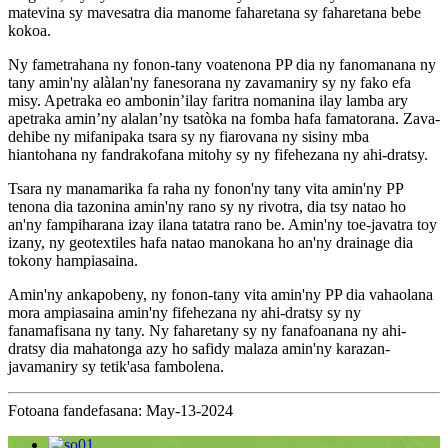
matevina sy mavesatra dia manome faharetana sy faharetana bebe
kokoa.
Ny fametrahana ny fonon-tany voatenona PP dia ny fanomanana ny
tany amin'ny alàlan'ny fanesorana ny zavamaniry sy ny fako efa
misy. Apetraka eo ambonin’ilay faritra nomanina ilay lamba ary
apetraka amin’ny alalan’ny tsatòka na fomba hafa famatorana. Zava-
dehibe ny mifanipaka tsara sy ny fiarovana ny sisiny mba
hiantohana ny fandrakofana mitohy sy ny fifehezana ny ahi-dratsy.
Tsara ny manamarika fa raha ny fonon'ny tany vita amin'ny PP
tenona dia tazonina amin'ny rano sy ny rivotra, dia tsy natao ho
an'ny fampiharana izay ilana tatatra rano be. Amin'ny toe-javatra toy
izany, ny geotextiles hafa natao manokana ho an'ny drainage dia
tokony hampiasaina.
Amin'ny ankapobeny, ny fonon-tany vita amin'ny PP dia vahaolana
mora ampiasaina amin'ny fifehezana ny ahi-dratsy sy ny
fanamafisana ny tany. Ny faharetany sy ny fanafoanana ny ahi-
dratsy dia mahatonga azy ho safidy malaza amin'ny karazan-
javamaniry sy tetik'asa fambolena.
Fotoana fandefasana: May-13-2024