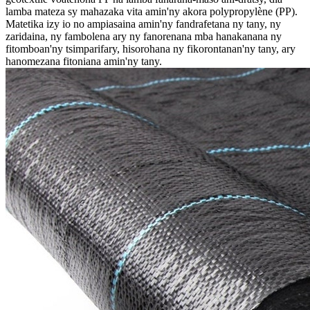
lamba mateza sy mahazaka vita amin'ny akora polypropylène (PP).
Matetika izy io no ampiasaina amin'ny fandrafetana ny tany, ny
zaridaina, ny fambolena ary ny fanorenana mba hanakanana ny
fitomboan'ny tsimparifary, hisorohana ny fikorontanan'ny tany, ary
hanomezana fitoniana amin'ny tany.