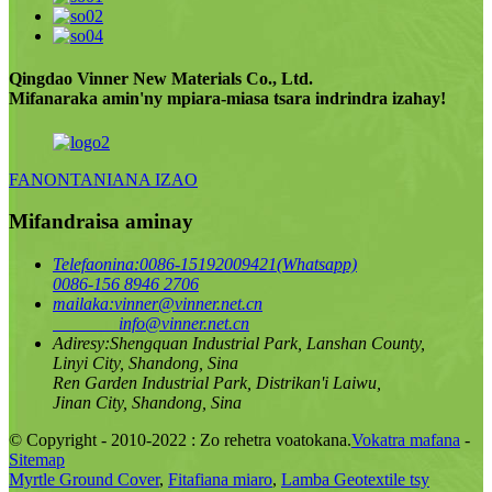
Qingdao Vinner New Materials Co., Ltd.
Mifanaraka amin'ny mpiara-miasa tsara indrindra izahay!
FANONTANIANA IZAO
Mifandraisa aminay
Telefaonina:
0086-15192009421(Whatsapp)
0086-156 8946 2706
mailaka:
vinner@vinner.net.cn
info@vinner.net.cn
Adiresy:
Shengquan Industrial Park, Lanshan County,
Linyi City, Shandong, Sina
Ren Garden Industrial Park, Distrikan'i Laiwu,
Jinan City, Shandong, Sina
© Copyright - 2010-2022 : Zo rehetra voatokana.
Vokatra mafana
-
Sitemap
Myrtle Ground Cover
,
Fitafiana miaro
,
Lamba Geotextile tsy