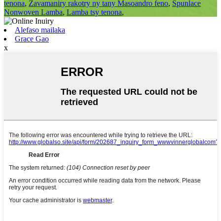
tenona
,
Zavamaniry rakotry ny tany Masoandro feno
,
Spunlace
Nonwoven Lamba
,
Lamba tsy tenona
,
Alefaso mailaka
Grace Gao
x