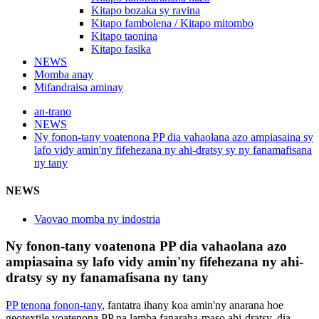
Kitapo bozaka sy ravina
Kitapo fambolena / Kitapo mitombo
Kitapo taonina
Kitapo fasika
NEWS
Momba anay
Mifandraisa aminay
an-trano
NEWS
Ny fonon-tany voatenona PP dia vahaolana azo ampiasaina sy
lafo vidy amin'ny fifehezana ny ahi-dratsy sy ny fanamafisana
ny tany
NEWS
Vaovao momba ny indostria
Ny fonon-tany voatenona PP dia vahaolana azo
ampiasaina sy lafo vidy amin'ny fifehezana ny ahi-
dratsy sy ny fanamafisana ny tany
PP tenona fonon-tany
, fantatra ihany koa amin'ny anarana hoe
geotextile voatenona PP na lamba fanaraha-maso ahi-dratsy, dia