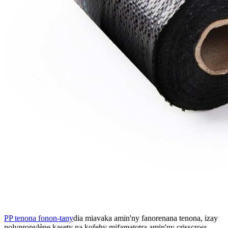
PP tenona fonon-tany
dia miavaka amin'ny fanorenana tenona, izay
polypropylène kasety na kofehy mifamatotra amin'ny crisscross