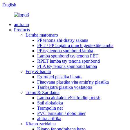
English
an-trano
Products
Lamba maromaro
PP tenona ahi-dratsy sakana
PET / PP fanjaitra punch geotextile lamba
PP tsy tenona spunbond lamba
Lamba spunbond tsy tenona PET
RPET lamba tsy tenona spunbond
PLA tsy tenona spunbond lamba
Fefy & harato
Extruded plastika harato
Fitaovana plastika vita amin'ny plastika
Tambajotra plastika voafatotra
Trano & Zaridaina
Lamba alokaloka/Scafolding mesh
Sail alokaloka
Trampolin net
PVC tarpaulin / dobo liner
ahitra artifika
Kitapo zaridaina
Kitapo fanondrahana hazo