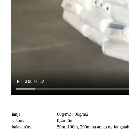
lanja
60g/m2-400g/m2
sakany
0,4m-6m
halavan'ny
50m, 100m, 200m na ​​araka ny fangata