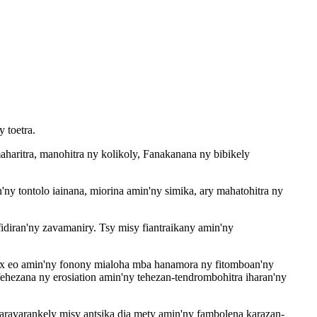
 toetra.
haritra, manohitra ny kolikoly, Fanakanana ny bibikely
'ny tontolo iainana, miorina amin'ny simika, ary mahatohitra ny
idiran'ny zavamaniry. Tsy misy fiantraikany amin'ny
 ny x eo amin'ny fonony mialoha mba hanamora ny fitomboan'ny
fehezana ny erosiation amin'ny tehezan-tendrombohitra iharan'ny
baravarankely misy antsika dia mety amin'ny fambolena karazan-