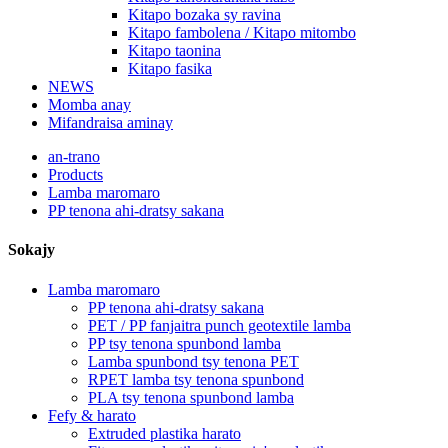
Kitapo bozaka sy ravina
Kitapo fambolena / Kitapo mitombo
Kitapo taonina
Kitapo fasika
NEWS
Momba anay
Mifandraisa aminay
an-trano
Products
Lamba maromaro
PP tenona ahi-dratsy sakana
Sokajy
Lamba maromaro
PP tenona ahi-dratsy sakana
PET / PP fanjaitra punch geotextile lamba
PP tsy tenona spunbond lamba
Lamba spunbond tsy tenona PET
RPET lamba tsy tenona spunbond
PLA tsy tenona spunbond lamba
Fefy & harato
Extruded plastika harato