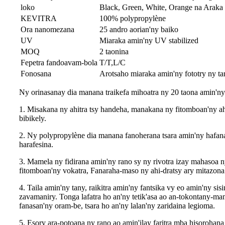
loko
Black, Green, White, Orange na Araka
KEVITRA
100% polypropylène
Ora nanomezana
25 andro aorian'ny baiko
UV
Miaraka amin'ny UV stabilized
MOQ
2 taonina
Fepetra fandoavam-bola
T/T,L/C
Fonosana
Arotsaho miaraka amin'ny fototry ny tar
Ny orinasanay dia manana traikefa mihoatra ny 20 taona amin'ny 
1. Misakana ny ahitra tsy handeha, manakana ny fitomboan'ny ah
bibikely.
2. Ny polypropylène dia manana fanoherana tsara amin'ny hafanana
harafesina.
3. Mamela ny fidirana amin'ny rano sy ny rivotra izay mahasoa n
fitomboan'ny vokatra, Fanaraha-maso ny ahi-dratsy ary mitazona
4. Taila amin'ny tany, raikitra amin'ny fantsika vy eo amin'ny
zavamaniry. Tonga lafatra ho an'ny tetik'asa ao an-tokontany-ma
fanasan'ny oram-be, tsara ho an'ny lalan'ny zaridaina legioma.
5. Esory ara-potoana ny rano ao amin'ilay faritra mba hisoroha