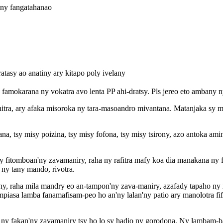
 ny fangatahanao
atasy ao anatiny ary kitapo poly ivelany
famokarana ny vokatra avo lenta PP ahi-dratsy. Pls jereo eto ambany ny
itra, ary afaka misoroka ny tara-masoandro mivantana. Matanjaka sy ma
, tsy misy poizina, tsy misy fofona, tsy misy tsirony, azo antoka amin
y fitomboan'ny zavamaniry, raha ny rafitra mafy koa dia manakana ny f
 ny tany mando, rivotra.
 sisiny, raha mila mandry eo an-tampon'ny zava-maniry, azafady tapaho
mpiasa lamba fanamafisam-peo ho an'ny lalan'ny patio ary manolotra fi
na ny fakan'ny zavamaniry tsy ho lo sy hadio ny gorodona. Ny lambam-