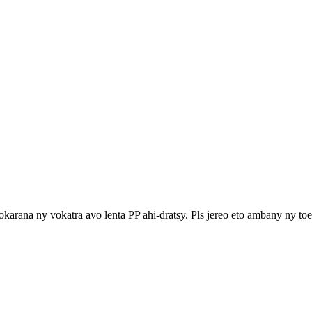
arana ny vokatra avo lenta PP ahi-dratsy. Pls jereo eto ambany ny toe