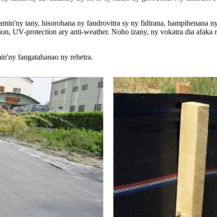
in'ny tany, hisorohana ny fandrovitra sy ny fidirana, hampihenana n
ion, UV-protection ary anti-weather. Noho izany, ny vokatra dia afak
in'ny fangatahanao ny rehetra.