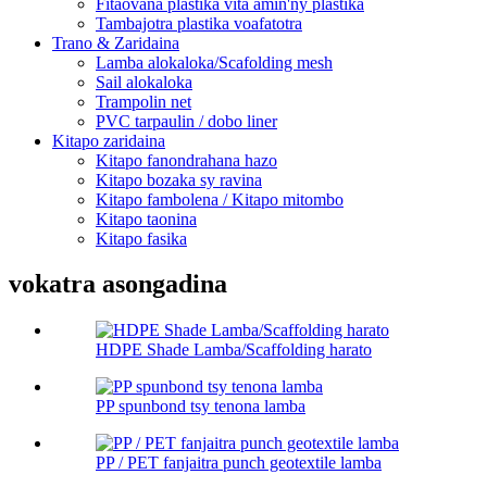
Fitaovana plastika vita amin'ny plastika
Tambajotra plastika voafatotra
Trano & Zaridaina
Lamba alokaloka/Scafolding mesh
Sail alokaloka
Trampolin net
PVC tarpaulin / dobo liner
Kitapo zaridaina
Kitapo fanondrahana hazo
Kitapo bozaka sy ravina
Kitapo fambolena / Kitapo mitombo
Kitapo taonina
Kitapo fasika
vokatra asongadina
HDPE Shade Lamba/Scaffolding harato
PP spunbond tsy tenona lamba
PP / PET fanjaitra punch geotextile lamba