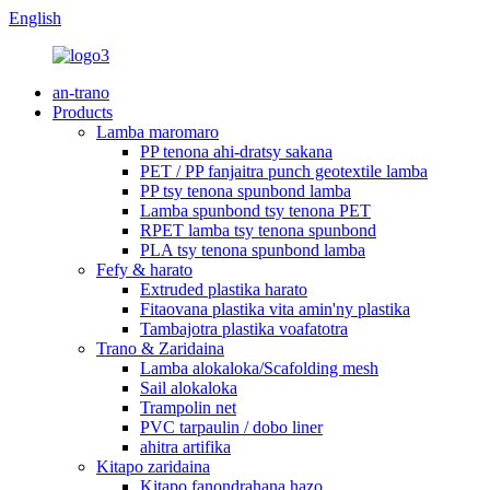
English
an-trano
Products
Lamba maromaro
PP tenona ahi-dratsy sakana
PET / PP fanjaitra punch geotextile lamba
PP tsy tenona spunbond lamba
Lamba spunbond tsy tenona PET
RPET lamba tsy tenona spunbond
PLA tsy tenona spunbond lamba
Fefy & harato
Extruded plastika harato
Fitaovana plastika vita amin'ny plastika
Tambajotra plastika voafatotra
Trano & Zaridaina
Lamba alokaloka/Scafolding mesh
Sail alokaloka
Trampolin net
PVC tarpaulin / dobo liner
ahitra artifika
Kitapo zaridaina
Kitapo fanondrahana hazo