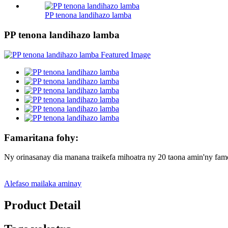
PP tenona landihazo lamba
PP tenona landihazo lamba
Famaritana fohy:
Ny orinasanay dia manana traikefa mihoatra ny 20 taona amin'ny famok
Alefaso mailaka aminay
Product Detail