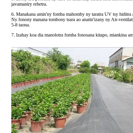
javamaniry rehetra.
6. Manakana amin'ny fomba mahomby ny taratra UV tsy hiditra am
Ny fonony manana tombony tsara ao anatin'izany ny Air-ventilat
5-8 taona.
7. Izahay koa dia manolotra fomba fonosana kitapo, miankina am