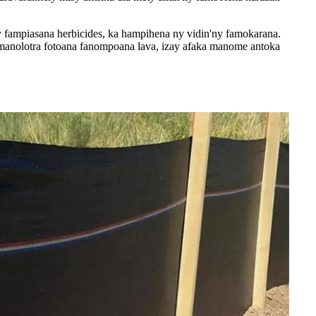
y fampiasana herbicides, ka hampihena ny vidin'ny famokarana.
a manolotra fotoana fanompoana lava, izay afaka manome antoka