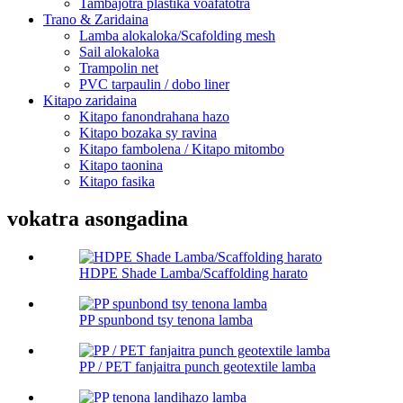
Tambajotra plastika voafatotra
Trano & Zaridaina
Lamba alokaloka/Scafolding mesh
Sail alokaloka
Trampolin net
PVC tarpaulin / dobo liner
Kitapo zaridaina
Kitapo fanondrahana hazo
Kitapo bozaka sy ravina
Kitapo fambolena / Kitapo mitombo
Kitapo taonina
Kitapo fasika
vokatra asongadina
HDPE Shade Lamba/Scaffolding harato
PP spunbond tsy tenona lamba
PP / PET fanjaitra punch geotextile lamba