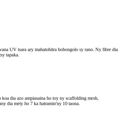
ovana UV tsara ary mahatohitra bobongolo sy rano. Ny fibre dia
sy tapaka.
 koa dia azo ampiasaina ho toy ny scaffolding mesh,
any dia mety ho 7 ka hatramin'ny 10 taona.