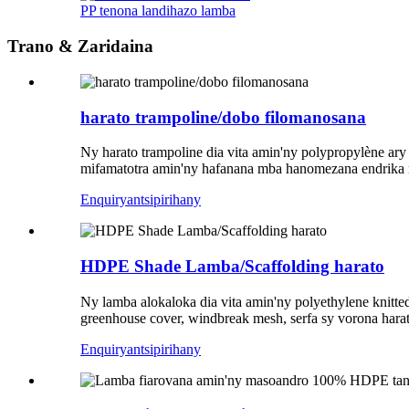
PP tenona landihazo lamba
Trano & Zaridaina
harato trampoline/dobo filomanosana
Ny harato trampoline dia vita amin'ny polypropylène ary 
mifamatotra amin'ny hafanana mba hanomezana endrika ma
Enquiry
antsipirihany
HDPE Shade Lamba/Scaffolding harato
Ny lamba alokaloka dia vita amin'ny polyethylene knitte
greenhouse cover, windbreak mesh, serfa sy vorona harat
Enquiry
antsipirihany