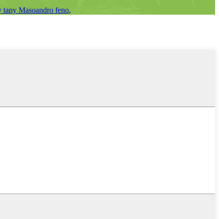
y tany Masoandro feno
,