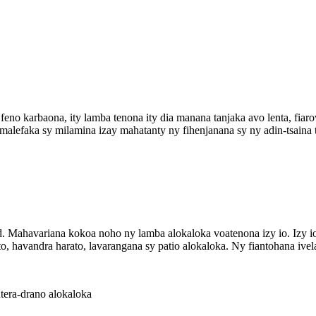
feno karbaona, ity lamba tenona ity dia manana tanjaka avo lenta, fiar
lefaka sy milamina izay mahatanty ny fihenjanana sy ny adin-tsaina t
d. Mahavariana kokoa noho ny lamba alokaloka voatenona izy io. Izy io
o, havandra harato, lavarangana sy patio alokaloka. Ny fiantohana ivel