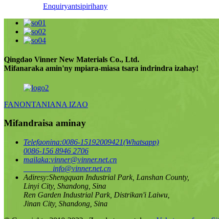
Enquiry
antsipirihany
Qingdao Vinner New Materials Co., Ltd.
Mifanaraka amin'ny mpiara-miasa tsara indrindra izahay!
FANONTANIANA IZAO
Mifandraisa aminay
Telefaonina:
0086-15192009421(Whatsapp)
0086-156 8946 2706
mailaka:
vinner@vinner.net.cn
info@vinner.net.cn
Adiresy:
Shengquan Industrial Park, Lanshan County,
Linyi City, Shandong, Sina
Ren Garden Industrial Park, Distrikan'i Laiwu,
Jinan City, Shandong, Sina