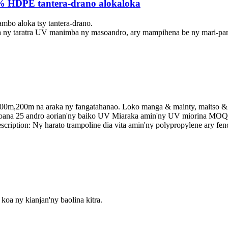
% HDPE tantera-drano alokaloka
sambo aloka tsy tantera-drano.
na ny taratra UV manimba ny masoandro, ary mampihena be ny mari-pa
,200m na ​​araka ny fangatahanao. Loko manga & mainty, maitso & m
toana 25 andro aorian'ny baiko UV Miaraka amin'ny UV miorina MOQ 2
escription: Ny harato trampoline dia vita amin'ny polypropylene ary fen
 koa ny kianjan'ny baolina kitra.