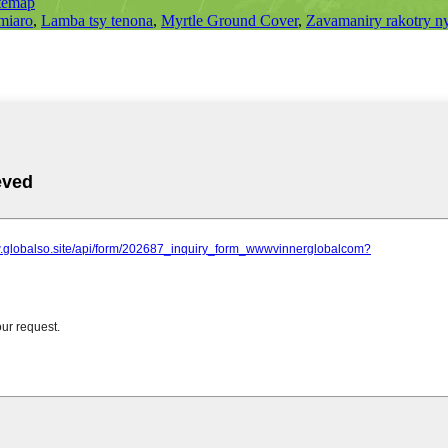
temap
 miaro
,
Lamba tsy tenona
,
Myrtle Ground Cover
,
Zavamaniry rakotry n