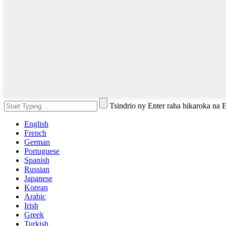
Tsindrio ny Enter raha hikaroka na
English
French
German
Portuguese
Spanish
Russian
Japanese
Korean
Arabic
Irish
Greek
Turkish