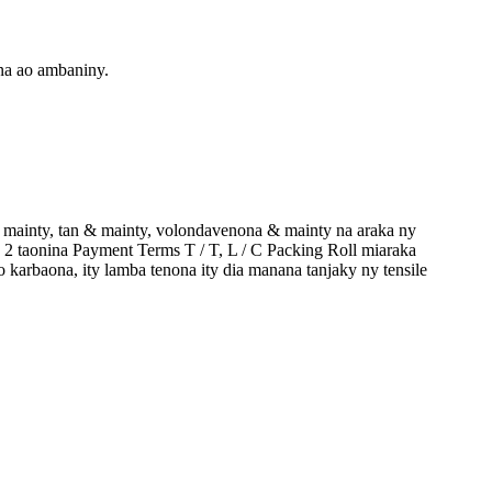
na ao ambaniny.
ainty, tan & mainty, volondavenona & mainty na araka ny
 taonina Payment Terms T / T, L / C Packing Roll miaraka
o karbaona, ity lamba tenona ity dia manana tanjaky ny tensile