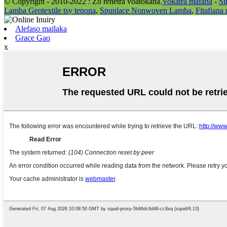
© Copyright - 2010-2022 : Zo rehetra voatokana.
Vokatra mafana
-
Si
Lamba Geotextile tsy tenona
,
Spunlace Nonwoven Lamba
,
Fitafiana
Alefaso mailaka
Grace Gao
x