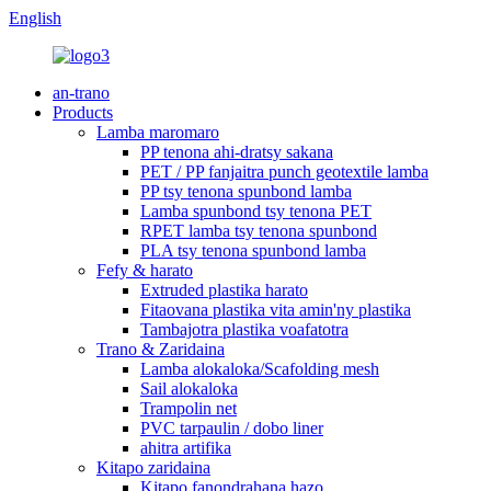
English
an-trano
Products
Lamba maromaro
PP tenona ahi-dratsy sakana
PET / PP fanjaitra punch geotextile lamba
PP tsy tenona spunbond lamba
Lamba spunbond tsy tenona PET
RPET lamba tsy tenona spunbond
PLA tsy tenona spunbond lamba
Fefy & harato
Extruded plastika harato
Fitaovana plastika vita amin'ny plastika
Tambajotra plastika voafatotra
Trano & Zaridaina
Lamba alokaloka/Scafolding mesh
Sail alokaloka
Trampolin net
PVC tarpaulin / dobo liner
ahitra artifika
Kitapo zaridaina
Kitapo fanondrahana hazo