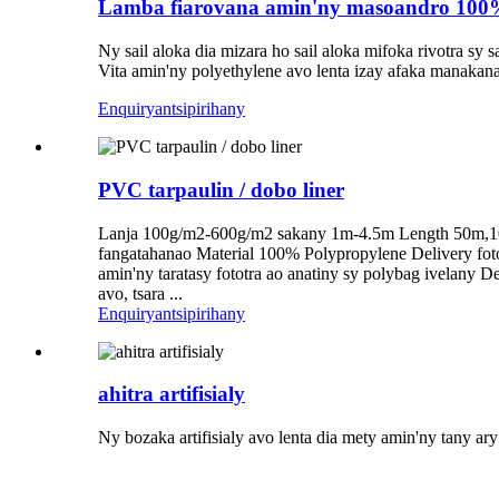
Lamba fiarovana amin'ny masoandro 100
Ny sail aloka dia mizara ho sail aloka mifoka rivotra sy 
Vita amin'ny polyethylene avo lenta izay afaka manaka
Enquiry
antsipirihany
PVC tarpaulin / dobo liner
Lanja 100g/m2-600g/m2 sakany 1m-4.5m Length 50m,100m
fangatahanao Material 100% Polypropylene Delivery fo
amin'ny taratasy fototra ao anatiny sy polybag ivelany D
avo, tsara ...
Enquiry
antsipirihany
ahitra artifisialy
Ny bozaka artifisialy avo lenta dia mety amin'ny tany ary