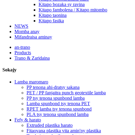
Kitapo bozaka sy ravina
Kitapo fambolena / Kitapo mitombo
Kitapo taonina
Kitapo fasika
NEWS
Momba anay
Mifandraisa aminay
an-trano
Products
Trano & Zaridaina
Sokajy
Lamba maromaro
PP tenona ahi-dratsy sakana
PET / PP fanjaitra punch geotextile lamba
PP tsy tenona spunbond lamba
Lamba spunbond tsy tenona PET
RPET lamba tsy tenona spunbond
PLA tsy tenona spunbond lamba
Fefy & harato
Extruded plastika harato
Fitaovana plastika vita amin'ny plastika