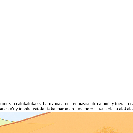
hanomezana alokaloka sy fiarovana amin'ny masoandro amin'ny toerana ive
lanelan'ny teboka vatofantsika maromaro, mamorona vahaolana alokalok