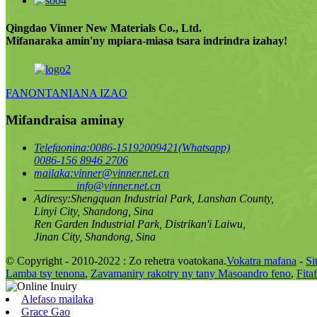
Qingdao Vinner New Materials Co., Ltd.
Mifanaraka amin'ny mpiara-miasa tsara indrindra izahay!
FANONTANIANA IZAO
Mifandraisa aminay
Telefaonina:
0086-15192009421(Whatsapp)
0086-156 8946 2706
mailaka:
vinner@vinner.net.cn
info@vinner.net.cn
Adiresy:
Shengquan Industrial Park, Lanshan County,
Linyi City, Shandong, Sina
Ren Garden Industrial Park, Distrikan'i Laiwu,
Jinan City, Shandong, Sina
© Copyright - 2010-2022 : Zo rehetra voatokana.
Vokatra mafana
-
Si
Lamba tsy tenona
,
Zavamaniry rakotry ny tany Masoandro feno
,
Fita
Alefaso mailaka
Grace Gao