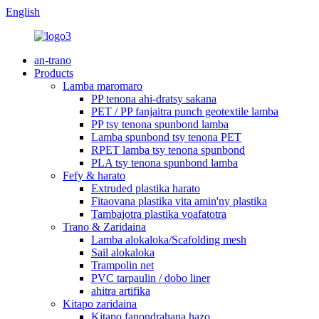
English
an-trano
Products
Lamba maromaro
PP tenona ahi-dratsy sakana
PET / PP fanjaitra punch geotextile lamba
PP tsy tenona spunbond lamba
Lamba spunbond tsy tenona PET
RPET lamba tsy tenona spunbond
PLA tsy tenona spunbond lamba
Fefy & harato
Extruded plastika harato
Fitaovana plastika vita amin'ny plastika
Tambajotra plastika voafatotra
Trano & Zaridaina
Lamba alokaloka/Scafolding mesh
Sail alokaloka
Trampolin net
PVC tarpaulin / dobo liner
ahitra artifika
Kitapo zaridaina
Kitapo fanondrahana hazo