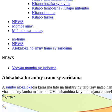
Kitapo bozaka sy ravina
Kitapo fambolena / Kitapo mitombo
Kitapo taonina
Kitapo fasika
NEWS
Momba anay
Mifandraisa aminay
an-trano
NEWS
Alokaloka ho an'ny trano sy zaridaina
NEWS
Vaovao momba ny indostria
Alokaloka ho an'ny trano sy zaridaina
A
sambo alokaloka
dia karazana tafo na firafitry ny tafo izay natao 
vita amin'ny lamba maharitra, UV-mahatohitra izay mihenjana eo ane