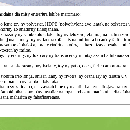
idaina dia misy eritreritra lehibe maromaro:
vo lenta toy ny polyester, HDPE (polyethylene avo lenta), na polyester
ndriny ao anatin'ny fihenjanana.
arazany ny sambo alokaloka, toy ny telozoro, efamira, na mahitsizoro.
njanana mety ary ny fandrakofana tsara indrindra ho an'ny faritra irin
 sambo alokaloka, toy ny rindrina, andry, na hazo, izay apetaka amin’i
toeran'ny rafitra.
ny endriny, ny loko ary ny translucency mihitsy aza mba hifanaraka am
a isan-karazany any ivelany, toy ny patio, deck, faritra amoron-dranoma
ohitra ireo singa, anisan'izany ny rivotra, ny orana ary ny taratra UV.
rom-piainan'ny sambo alokaloka.
no sy zaridaina, dia zava-dehibe ny mandinika ireo lafin-javatra toy ny
 fifampidinihana amin'ny installer na mpanamboatra matihanina dia af
asana maharitra sy fahafinaretana.