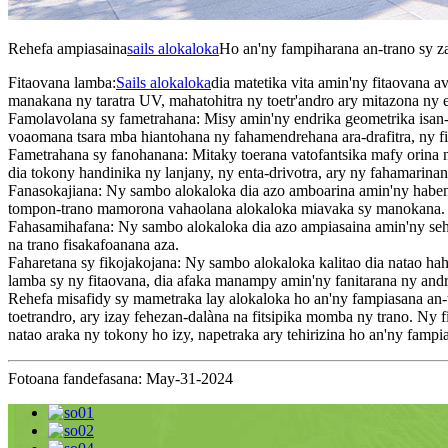
Rehefa ampiasaina
sails alokaloka
Ho an'ny fampiharana an-trano sy zar
Fitaovana lamba:
Sails alokaloka
dia matetika vita amin'ny fitaovana a
manakana ny taratra UV, mahatohitra ny toetr'andro ary mitazona ny e
Famolavolana sy fametrahana: Misy amin'ny endrika geometrika isan-k
voaomana tsara mba hiantohana ny fahamendrehana ara-drafitra, ny fihe
Fametrahana sy fanohanana: Mitaky toerana vatofantsika mafy orina ny
dia tokony handinika ny lanjany, ny enta-drivotra, ary ny fahamarinan-
Fanasokajiana: Ny sambo alokaloka dia azo amboarina amin'ny habeny, 
tompon-trano mamorona vahaolana alokaloka miavaka sy manokana.
Fahasamihafana: Ny sambo alokaloka dia azo ampiasaina amin'ny sehatr
na trano fisakafoanana aza.
Faharetana sy fikojakojana: Ny sambo alokaloka kalitao dia natao hahat
lamba sy ny fitaovana, dia afaka manampy amin'ny fanitarana ny and
Rehefa misafidy sy mametraka lay alokaloka ho an'ny fampiasana an-tra
toetrandro, ary izay fehezan-dalàna na fitsipika momba ny trano. Ny
natao araka ny tokony ho izy, napetraka ary tehirizina ho an'ny fampi
Fotoana fandefasana: May-31-2024