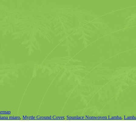
temap
fiana miaro
,
Myrtle Ground Cover
,
Spunlace Nonwoven Lamba
,
Lamba