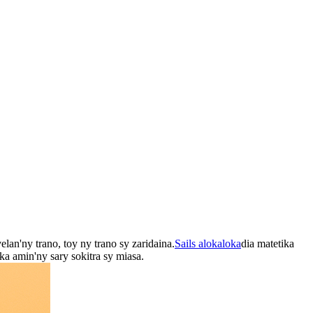
lan'ny trano, toy ny trano sy zaridaina.
Sails alokaloka
dia matetika
a amin'ny sary sokitra sy miasa.