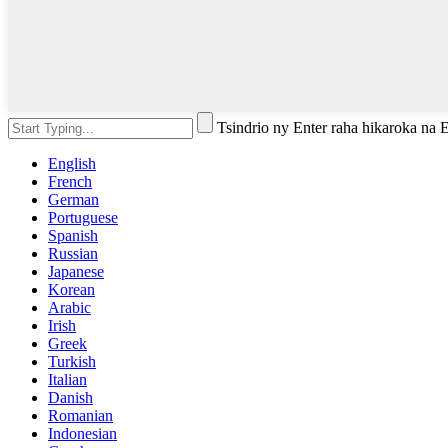
Tsindrio ny Enter raha hikaroka na
English
French
German
Portuguese
Spanish
Russian
Japanese
Korean
Arabic
Irish
Greek
Turkish
Italian
Danish
Romanian
Indonesian